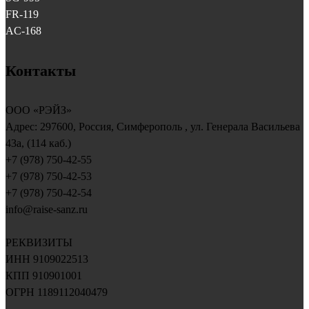
FR-119
AC-168
Контакты
ООО «РЭЙЗ»
Адрес:
297600
, Россия,
Симферополь
, ул.
Генерала Васильева
43a, (114 каб.)
+7 (978) 750-42-55
+7 (978) 750-42-53
+7 (978) 750-42-54
info@raise-sanz.ru
РЕКВИЗИТЫ
ИНН 9109022513
КПП 910901001
ОГРН 1189112040479