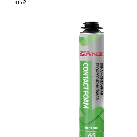
415
₽