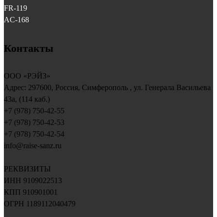
FR-119
AC-168
Контакты
ООО «РЭЙЗ»
Адрес:
297600
, Россия,
Симферополь
, ул.
Генерала Васильева
43a, (114 каб.)
+7 (978) 750-42-55
+7 (978) 750-42-53
+7 (978) 750-42-54
info@raise-sanz.ru
РЕКВИЗИТЫ
ИНН 9109022513
КПП 910901001
ОГРН 1189112040479