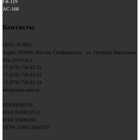
FR-119
AC-168
Контакты
ООО «РЭЙЗ»
Адрес:
297600
, Россия,
Симферополь
, ул.
Генерала Васильева
43a, (114 каб.)
+7 (978) 750-42-55
+7 (978) 750-42-53
+7 (978) 750-42-54
info@raise-sanz.ru
РЕКВИЗИТЫ
ИНН 9109022513
КПП 910901001
ОГРН 1189112040479