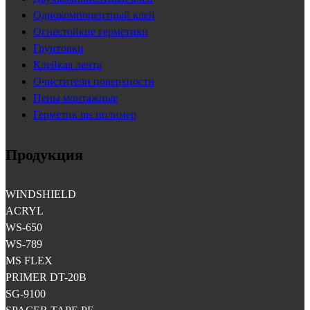
Однокомпонентный клей
Огнестойкие герметики
Грунтовки
Клейкая лента
Очистители поверхности
Пены монтажные
Герметик ms полимер
Продукция
WINDSHIELD
ACRYL
WS-650
WS-789
MS FLEX
PRIMER DT-20B
SG-9100