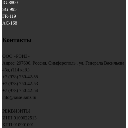
IG-8800
SG-995
FR-119
AC-168
Контакты
ООО «РЭЙЗ»
Адрес:
297600
, Россия,
Симферополь
, ул.
Генерала Васильева
43a, (114 каб.)
+7 (978) 750-42-55
+7 (978) 750-42-53
+7 (978) 750-42-54
info@raise-sanz.ru
РЕКВИЗИТЫ
ИНН 9109022513
КПП 910901001