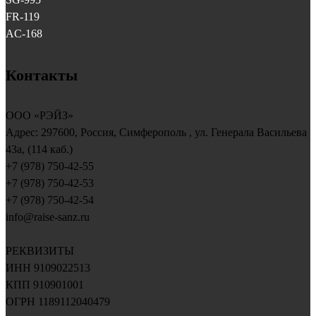
FR-119
AC-168
Контакты
ООО «РЭЙЗ»
Адрес:
297600
, Россия,
Симферополь
, ул.
Генерала Васильева
43a, (114 каб.)
+7 (978) 750-42-55
+7 (978) 750-42-53
+7 (978) 750-42-54
info@raise-sanz.ru
РЕКВИЗИТЫ
ИНН 9109022513
КПП 910901001
ОГРН 1189112040479