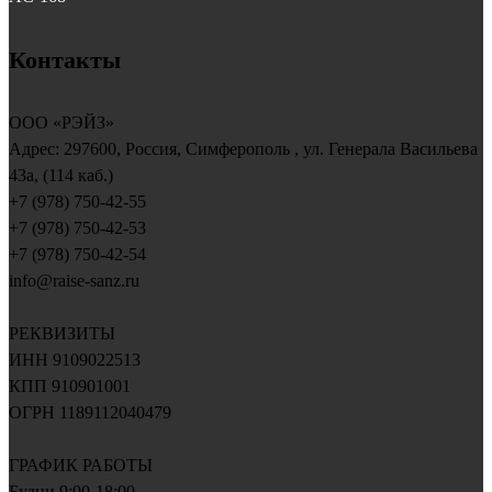
Контакты
ООО «РЭЙЗ»
Адрес:
297600
, Россия,
Симферополь
, ул.
Генерала Васильева
43a, (114 каб.)
+7 (978) 750-42-55
+7 (978) 750-42-53
+7 (978) 750-42-54
info@raise-sanz.ru
РЕКВИЗИТЫ
ИНН 9109022513
КПП 910901001
ОГРН 1189112040479
ГРАФИК РАБОТЫ
Будни 9:00-18:00